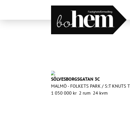
Hoppa till innehåll
SÖLVESBORGSGATAN 3C
MALMÖ - FOLKETS PARK / S:T KNUTS 
1 050 000 kr
2 rum
24 kvm