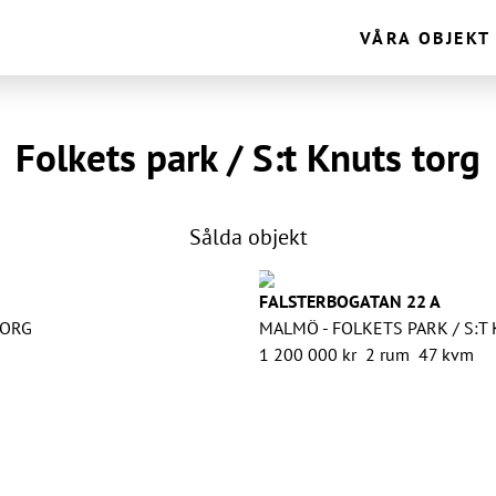
VÅRA OBJEKT
Folkets park / S:t Knuts torg
Sålda objekt
SÅLD
FALSTERBOGATAN 22 A
TORG
MALMÖ - FOLKETS PARK / S:T
1 200 000 kr
2 rum
47 kvm