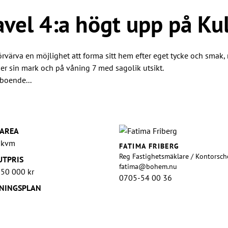
vel 4:a högt upp på Kul
förvärva en möjlighet att forma sitt hem efter eget tycke och smak, 
ger sin mark och på våning 7 med sagolik utsikt.
mboende...
AREA
 kvm
FATIMA FRIBERG
Reg Fastighetsmäklare / Kontorsch
UTPRIS
fatima@bohem.nu
950 000 kr
0705-54 00 36
NINGSPLAN