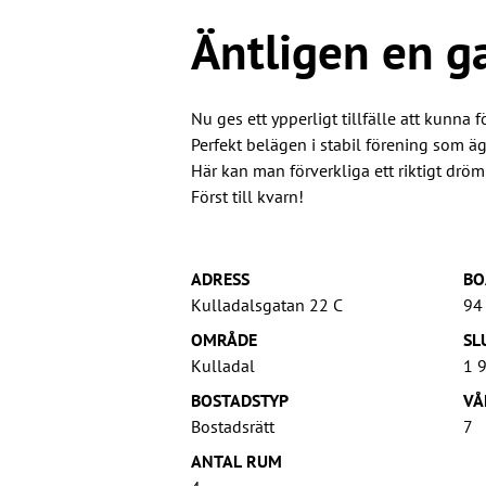
Äntligen en ga
Nu ges ett ypperligt tillfälle att kunna 
Perfekt belägen i stabil förening som ä
Här kan man förverkliga ett riktigt drö
Först till kvarn!
ADRESS
BO
Kulladalsgatan 22 C
94
OMRÅDE
SL
Kulladal
1 
BOSTADSTYP
VÅ
Bostadsrätt
7
ANTAL RUM